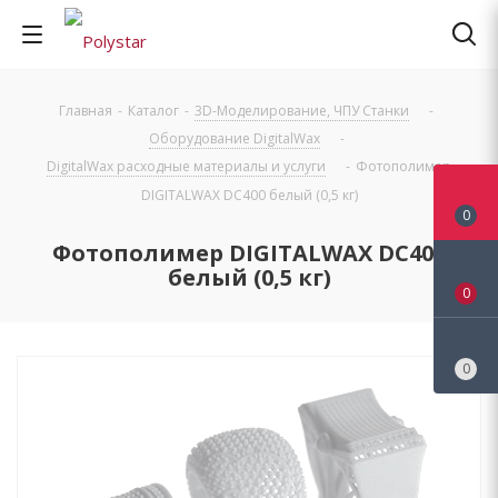
Главная
-
Каталог
-
3D-Моделирование, ЧПУ Станки
-
Оборудование DigitalWax
-
DigitalWax расходные материалы и услуги
-
Фотополимер
DIGITALWAX DC400 белый (0,5 кг)
0
Фотополимер DIGITALWAX DC400
белый (0,5 кг)
0
0