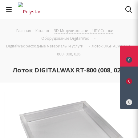
Главная
-
Каталог
-
3D-Моделирование, ЧПУ Станки
-
Оборудование DigitalWax
-
DigitalWax расходные материалы и услуги
-
Лоток DIGITALWAX RT-
800 (008, 028)
0
Лоток DIGITALWAX RT-800 (008, 028)
0
0