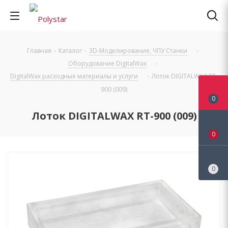
Главная
-
Каталог
-
3D-Моделирование, ЧПУ Станки
-
Оборудование DigitalWax
-
DigitalWax расходные материалы и услуги
-
Лоток DIGITALWAX RT-
900 (009)
0
Лоток DIGITALWAX RT-900 (009)
0
0