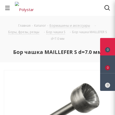
Главная
-
Каталог
-
Бормашины и аксессуары
-
Боры, фрезы, резцы
-
Бор чашка S
-
Бор чашка MAILLEFER S
d=7.0 мм
0
Бор чашка MAILLEFER S d=7.0 мм
0
0