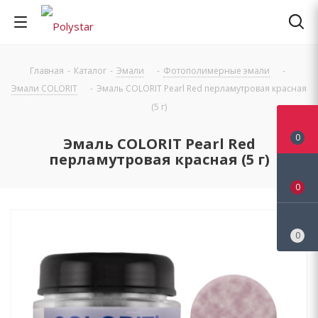
Главная
-
Каталог
-
Эмали
-
Фотополимерные эмали
-
Эмали COLORIT
-
Эмаль COLORIT Pearl Red перламутровая красная
(5 г)
0
Эмаль COLORIT Pearl Red
перламутровая красная (5 г)
0
0