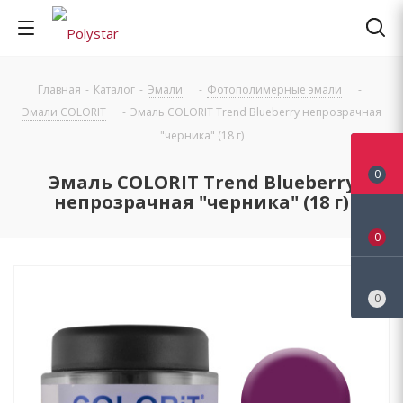
Главная
-
Каталог
-
Эмали
-
Фотополимерные эмали
-
Эмали COLORIT
-
Эмаль COLORIT Trend Blueberry непрозрачная
"черника" (18 г)
0
Эмаль COLORIT Trend Blueberry
непрозрачная "черника" (18 г)
0
0