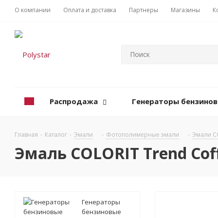
О компании
Оплата и доставка
Партнеры
Магазины
К
Распродажа
Генераторы бензино
Главная
-
Каталог
-
Эмали
-
Фотополимерные эмали
-
Эмали C
Эмаль COLORIT Trend Cof
Генераторы
бензиновые