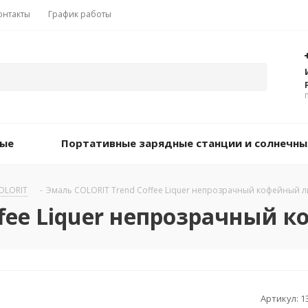
онтакты
График работы
вые
Портативные зарядные станции и солнечны
OLORIT
-
Эмаль COLORIT Trend Coffee Liquer непрозрачный кофейный ли
fee Liquer непрозрачный ко
Артикул:
1