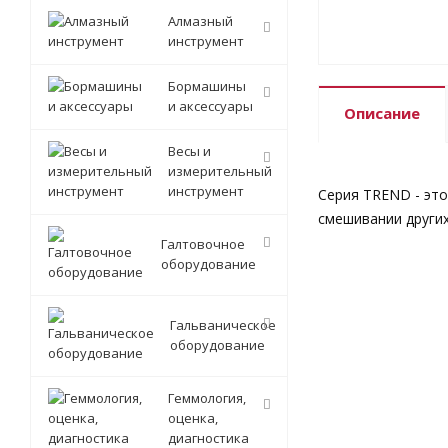
Алмазный
инструмент
Бормашины
и аксессуары
Описание
Весы и
измерительный
инструмент
Серия TREND - это
смешивании других
Галтовочное
оборудование
Гальваническое
оборудование
Геммология,
оценка,
диагностика