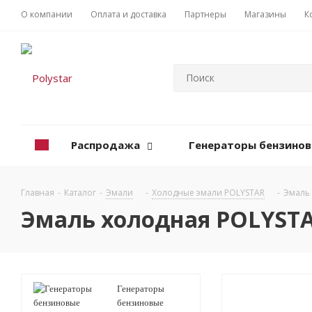
О компании
Оплата и доставка
Партнеры
Магазины
К
Распродажа
Генераторы бензино
Главная
-
Каталог
-
Эмали
-
Холодные эмали POLYSTAR
-
Эмаль 
Эмаль холодная POLYSTAR
Генераторы
бензиновые