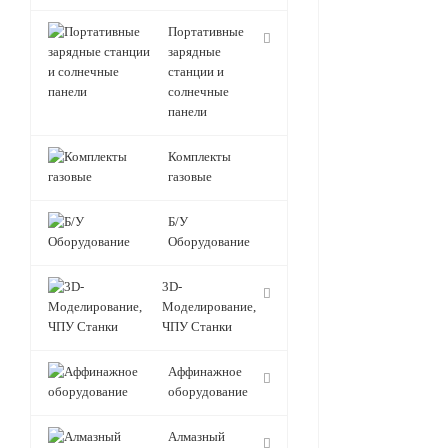
Портативные
зарядные
станции и
солнечные
панели
Комплекты
газовые
Б/У
Оборудование
3D-
Моделирование,
ЧПУ Станки
Аффинажное
оборудование
Алмазный