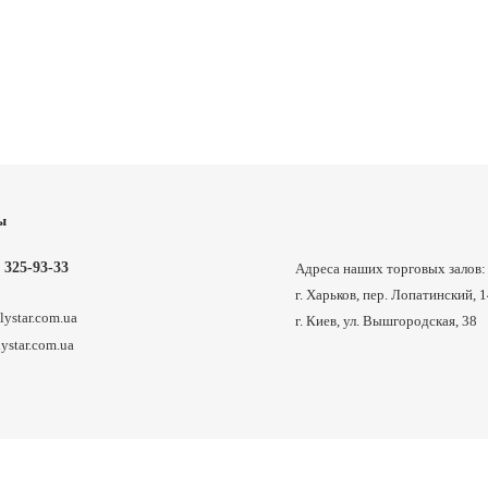
ы
 325-93-33
Адреса наших торговых залов:
г. Харьков, пер. Лопатинский, 
lystar.com.ua
г. Киев, ул. Вышгородская, 38
star.com.ua