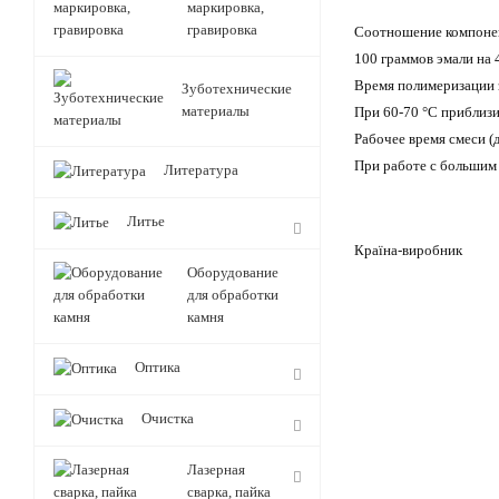
маркировка,
гравировка
Соотношение компоне
100 граммов эмали на 
Время полимеризации 
Зуботехнические
материалы
При 60-70 °C приблизи
Рабочее время смеси (д
При работе с большим 
Литература
Литье
Країна-виробник
Оборудование
для обработки
камня
Оптика
Очистка
Лазерная
сварка, пайка