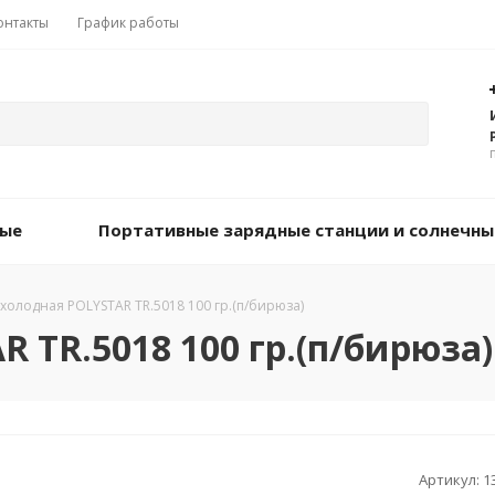
онтакты
График работы
вые
Портативные зарядные станции и солнечны
холодная POLYSTAR TR.5018 100 гр.(п/бирюза)
 TR.5018 100 гр.(п/бирюза)
Артикул:
1