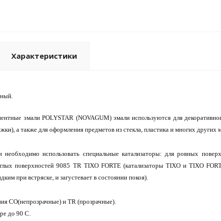
Характеристики
чный.
нентные эмали POLYSTAR (NOVAGUM) эмали используются для декоративного
яжки), а также для оформления предметов из стекла, пластика и многих других 
и необходимо использовать специальные катализаторы: для ровных пове
углых поверхностей 9085 TR TIXO FORTE (катализаторы TIXO и TIXO FORTE
дким при встряске, и загустевает в состоянии покоя).
ия CO(непрозрачные) и TR (прозрачные).
ре до 90 С.