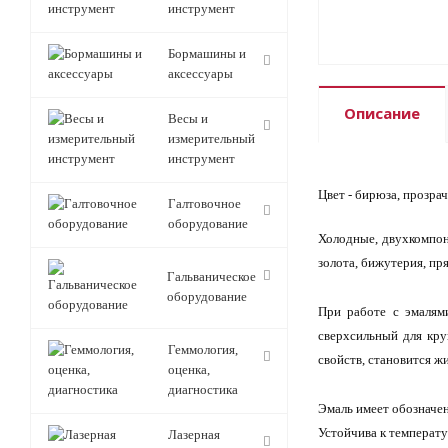
инструмент
Бормашины и
аксессуары
Описание
Весы и
измерительный
инструмент
Цвет - бирюза, прозра
Галтовочное
оборудование
Холодные, двухкомпо
золота, бижутерия, пр
Гальваническое
оборудование
При работе с эмалям
сверхсильный для кр
Геммология,
свойств, становится жи
оценка,
диагностика
Эмаль имеет обозначен
Устойчива к температу
Лазерная