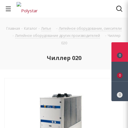
Главная
-
Каталог
-
Литье
-
Литейное оборудование, смесители
-
Литейное оборудование других производителей
-
Чиллер
020
0
Чиллер 020
0
0