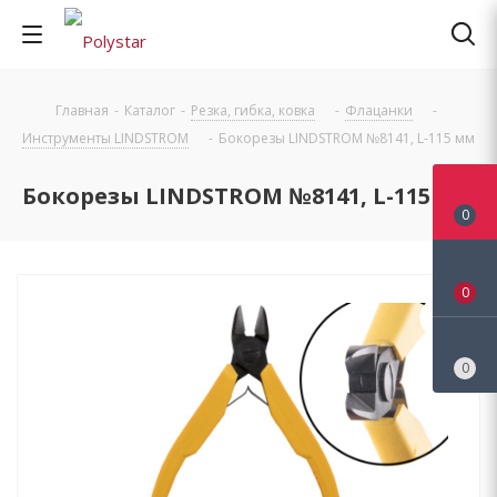
Главная
-
Каталог
-
Резка, гибка, ковка
-
Флацанки
-
Инструменты LINDSTROM
-
Бокорезы LINDSTROM №8141, L-115 мм
Бокорезы LINDSTROM №8141, L-115 мм
0
0
0