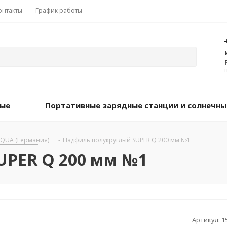
онтакты
График работы
вые
Портативные зарядные станции и солнечны
QUA (Германия)
-
Надфиль полукруглый SUPER Q 200 мм №1
UPER Q 200 мм №1
Артикул:
1