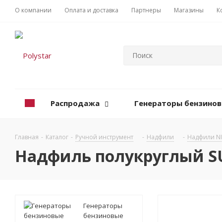
О компании
Оплата и доставка
Партнеры
Магазины
К
Распродажа
Генераторы бензино
Главная
-
Каталог
-
Ручной инструмент
-
Надфили
-
Надфили NI
Надфиль полукруглый S
Генераторы
бензиновые