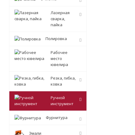
Лазерная
сварка,
пайка
Полировка
Рабочее
место
ювелира
Резка, гибка,
ковка
Ручной
инструмент
Фурнитура
Эмали