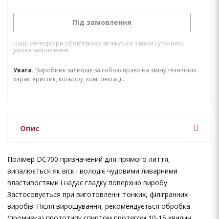
Під замовлення
Наші менеджери обов'язково зв'яжуться з вами і уточнять
умови замовлення
Увага.
Виробник залишає за собою право на зміну технічних
характеристик, кольору, комплектації.
Опис
Полімер DC700 призначений для прямого лиття,
випалюється як віск і володіє чудовими ливарними
властивостями і надає гладку поверхню виробу.
Застосовується при виготовленні тонких, філігранних
виробів. Після вирощування, рекомендується обробка
(промивка) прототипу спиртом протягом 10-15 хвилин.