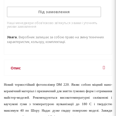
Під замовлення
Наші менеджери обов'язково зв'яжуться з вами і уточнять
умови замовлення
Увага.
Виробник залишає за собою право на зміну технічних
характеристик, кольору, комплектації.
Опис
Новий термостійкий фотополімер
DM
220.
Являє собою міцний нано-
керамічний матеріал і призначений для зняття гумових форм і отримання
майстер-моделей. Рекомендуються високотемпературні силіконові і
каучукові гуми з температурою вулканізації до 180 С і твердістю
максимум 40 по Шору. Надає дуже гладку поверхню моделі. Завжди