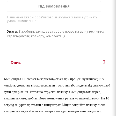
Під замовлення
Наші менеджери обов'язково зв'яжуться з вами і уточнять
умови замовлення
Увага.
Виробник залишає за собою право на зміну технічних
характеристик, кольору, комплектації.
Опис
Концентрат
J-Releaser
використовується при процесі вулканізації і з
легкістю дозволяє відокремлювати прототип або модель від силіконової
гуми при різанні. Ретельно
струсіть пляшку з концентратом перед
використанням, щоб всі його компоненти ретельно перемішалися. На 10
секунд занурте прототип в концентрат. Міцно закрийте пляшку після
використання, оскільки концентрат занадто швидко випаровується.