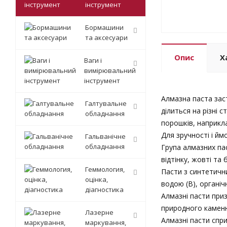
інструмент
Бормашини
та аксесуари
Опис
Х
Ваги і
вимірювальний
інструмент
Алмазна паста заст
Галтувальне
ділиться на різні 
обладнання
порошків, наприклад
Для зручності і йм
Гальванічне
обладнання
Група алмазних пас
відтінку, жовті та
Геммология,
Пасти з синтетичн
оцінка,
водою (В), органіч
діагностика
Алмазні пасти приз
природного каменю,
Лазерне
Aлмазні пасти спр
маркування,