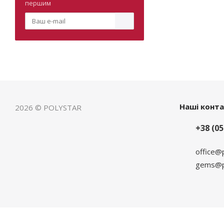
першим
Наші конт
2026 © POLYSTAR
+38 (05
office@
gems@po