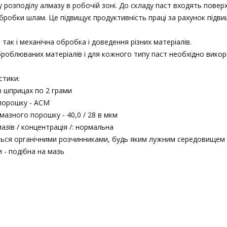
 розподілу алмазу в робочій зоні. До складу паст входять повер
обробки шлам. Це підвищує продуктивність праці за рахунок підв
так і механічна обробка і доведення різних матеріалів.
броблюваних матеріалів і для кожного типу паст необхідно викори
стики:
в шприцах по 2 грами
порошку - АСМ
мазного порошку - 40,0 / 28 в мкм
азів / концентрація /: нормальна
ться органічними розчинниками, будь яким лужним середовищем 
 - подібна на мазь