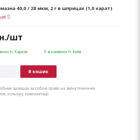
мазна 40,0 / 28 мкм, 2 г в шприцах (1,0 карат)
іше
н.
/шт
вності: Харків
Є в наявності: Київ
В кошик
обник залишає за собою право на зміну технічних
ик, кольору, комплектації.