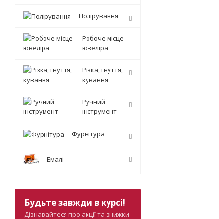
Полірування
Робоче місце
ювеліра
Різка, гнуття,
кування
Ручний
інструмент
Фурнітура
Емалі
Будьте завжди в курсі!
Дізнавайтеся про акції та знижки