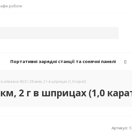
рафік роботи
Портативні зарядні станції та сонячні панелі
а алмазна 40,0 / 28 мкм, 2 г в шприцах (1,0 карат)
км, 2 г в шприцах (1,0 кара
Артикул:
1