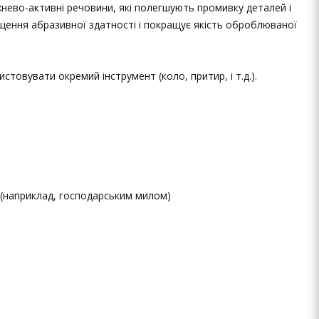
хнево-активні речовини, які полегшують промивку деталей і
ищення абразивної здатності і покращує якість оброблюваної
стовувати окремий інструмент (коло, притир, і т.д.).
(наприклад, господарським милом)