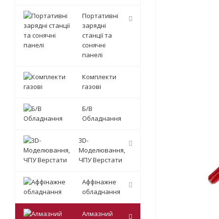
Портативні
зарядні
станції та
сонячні
панелі
Комплекти
газові
Б/В
Обладнання
3D-
Моделювання,
ЧПУ Верстати
Аффінажне
обладнання
Алмазний