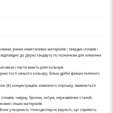
вини, різних неметалевих матеріалів і твердих сплавів і
вці відповідно до Держстандарту по позначкам для алмазних
асовках і пасти мають різні кольори.
нистості синього кольору, більш дрібні фінішні зеленого
.
окою (В) концентрацією алмазного порошку; змиваються
сплавів, чавуну, бронзи, латуні, нержавіючих сталей,
ових і інших матеріалів.
 Вони утворюють тонкодисперсні емульсії, що сприяють