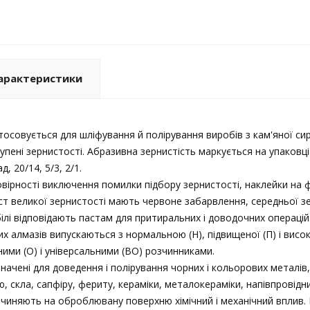
арактеристики
осовується для шліфування й полірування виробів з кам'яної сиро
ступені зернистості. Абразивна зернистість маркується на упако
, 20/14, 5/3, 2/1.
овірності виключення помилки підбору зернистості, наклейки на ф
т великої зернистості мають червоне забарвлення, середньої зер
 білі відповідають пастам для притиральних і доводочних операцій
их алмазів випускаються з нормальною (Н), підвищеної (П) і вис
ними (О) і універсальними (ВО) розчинниками.
начені для доведення і полірування чорних і кольорових металів, 
 скла, сапфіру, фериту, кераміки, металокераміки, напівпровідник
ичиняють на оброблювану поверхню хімічний і механічний вплив.