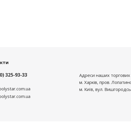
акти
0) 325-93-33
Адреси наших торгових 
м. Харків, пров. Лопатин
polystar.com.ua
м. Київ, вул. Вишгородсь
lystar.com.ua