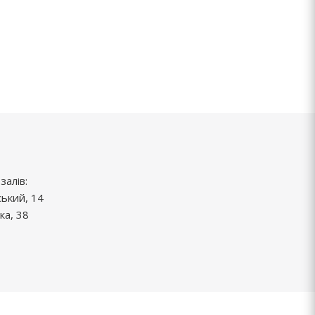
залів:
ський, 14
ка, 38