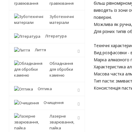
більш рівномірному
гравіювання
виводять із зони 
Зуботехнічні
поверхні.
матеріали
Можлива як ручна, 
Для різних типів о
Література
Технічні характери
Лиття
Вид розфасовки - 
Марка алмазного 
Обладнання
Характеристика ал
для обробки
Масова частка алм
каменю
Тип пасти: змиває
Консистенція пасти
Оптика
Очищення
Лазерне
зварювання,
пайка