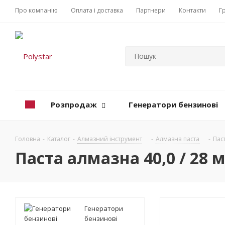
Про компанію
Оплата і доставка
Партнери
Контакти
Г
Розпродаж
Генератори бензинові
Головна
-
Каталог
-
Алмазний інструмент
-
Алмазна паста
-
Паст
Паста алмазна 40,0 / 28 м
Генератори
бензинові