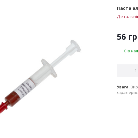
Паста ал
Детальн
56
гр
Є в ная
Увага.
Вир
характерист