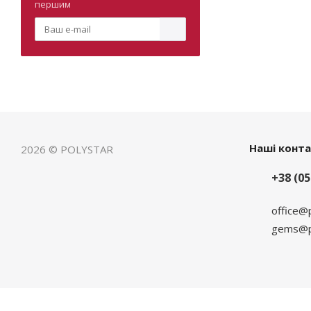
першим
Наші конт
2026 © POLYSTAR
+38 (05
office@
gems@po