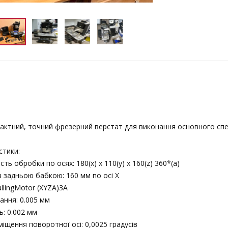
актний, точний фрезерний верстат для виконання основного спе
стики:
ь обробки по осях: 180(х) х 110(у) х 160(z) 360*(a)
 задньою бабкою: 160 мм по осі Х
ullingMotor (XYZA)3A
ання: 0.005 мм
ь: 0.002 мм
іщення поворотної осі: 0,0025 градусів