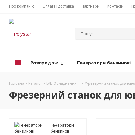
Про компанію
Оплата і доставка
Партнери
Контакти
Г
Розпродаж
Генератори бензинові
Головна
-
Каталог
-
Б/В Обладнання
-
Фрезерний станок для ювелір
Фрезерний станок для юве
Генератори
бензинові