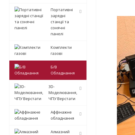
Портативні
зарядні
станції та
сонячні
панелі
Комплекти
газові
Б/В
Обладнання
3D-
Моделювання,
ЧПУ Верстати
Аффінажне
обладнання
Алмазний