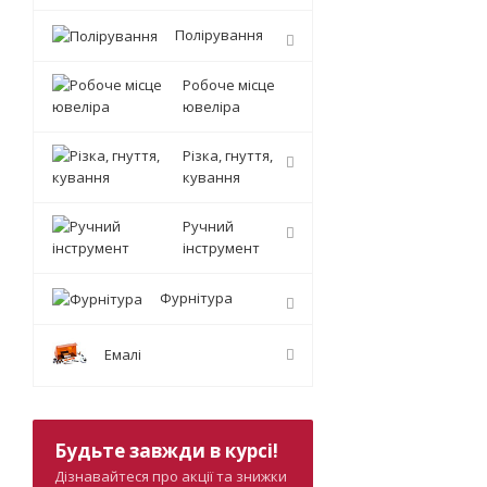
Полірування
Робоче місце
ювеліра
Різка, гнуття,
кування
Ручний
інструмент
Фурнітура
Емалі
Будьте завжди в курсі!
Дізнавайтеся про акції та знижки