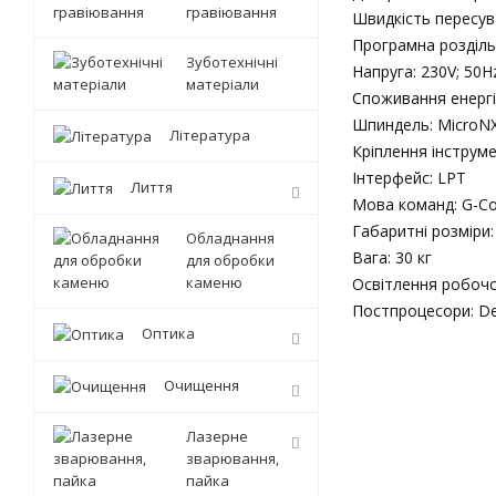
гравіювання
Швидкість пересув
Програмна роздільн
Зуботехнічні
Напруга: 230V; 50H
матеріали
Споживання енергії
Шпиндель: MicroNX
Література
Кріплення інструме
Інтерфейс: LPT
Лиття
Мова команд: G-C
Габаритні розміри:
Обладнання
Вага: 30 кг
для обробки
каменю
Освітлення робочо
Постпроцесори: De
Оптика
Очищення
Лазерне
зварювання,
пайка