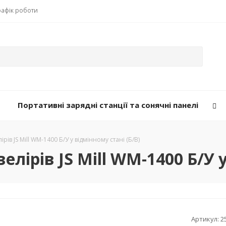
рафік роботи
Портативні зарядні станції та сонячні панелі
ів JS Mill WM-1400 Б/У у відмінному стані (Б/В)
лірів JS Mill WM-1400 Б/У у
Артикул:
2