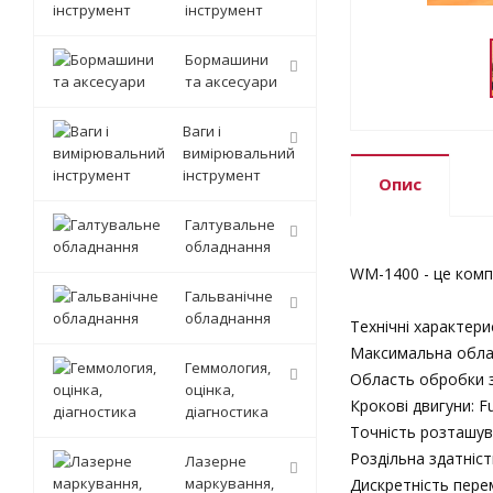
інструмент
Бормашини
та аксесуари
Ваги і
вимірювальний
інструмент
Опис
Галтувальне
обладнання
WM-1400 - це комп
Гальванічне
обладнання
Технічні характери
Максимальна област
Геммология,
Область обробки з
оцінка,
Крокові двигуни: F
діагностика
Точність розташув
Роздільна здатніст
Лазерне
маркування,
Дискретність перем