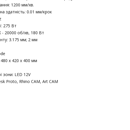
ання: 1200 мм/хв.
а здатність: 0.01 мм/крок
z
: 275 Вт
 - 20000 об/хв, 180 Вт
нту: 3.175 мм; 2 мм
ode
 480 х 420 х 400 мм
ї зони: LED 12V
sk Proto, Rhino CAM, Art CAM