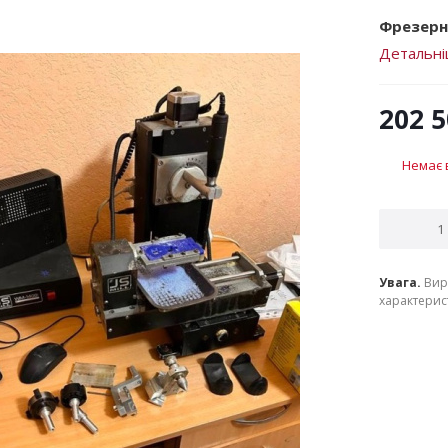
Фрезерни
Детальн
202 
Немає 
Увага.
Вир
характерист