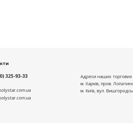
акти
0) 325-93-33
Адреси наших торгових 
м. Харків, пров. Лопатин
polystar.com.ua
м. Київ, вул. Вишгородсь
lystar.com.ua