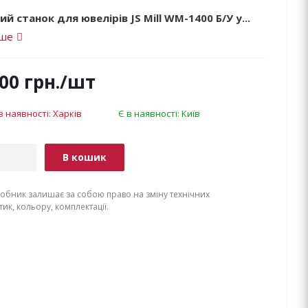
й станок для ювелірів JS Mill WM-1400 Б/У у...
іше
500
грн.
/шт
в наявності: Харків
Є в наявності: Київ
В кошик
обник залишає за собою право на зміну технічних
ик, кольору, комплектації.