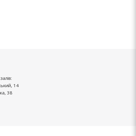
залів:
ський, 14
ка, 38