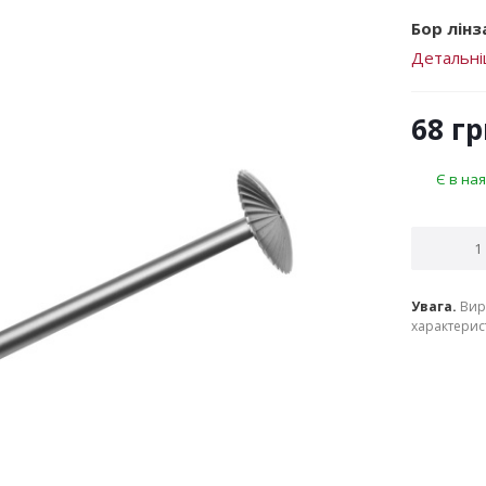
Бор лінза
Детальн
68
гр
Є в ная
Увага.
Вир
характерист