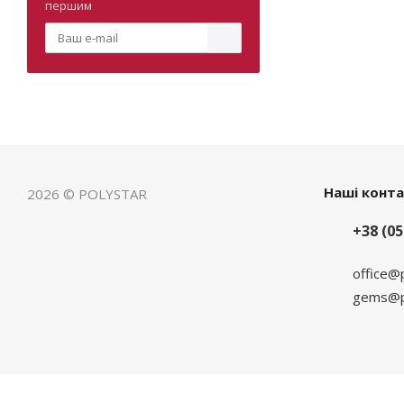
першим
Наші конт
2026 © POLYSTAR
+38 (05
office@
gems@po