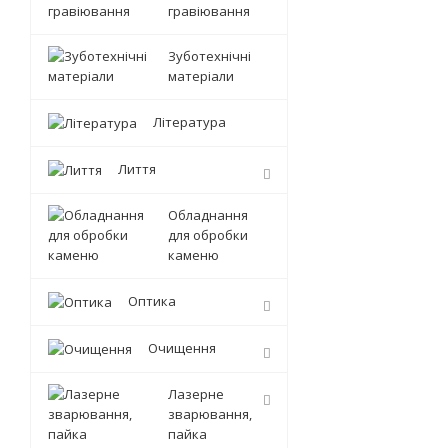
гравіювання
Зуботехнічні
матеріали
Література
Лиття
Обладнання
для обробки
каменю
Оптика
Очищення
Лазерне
зварювання,
пайка