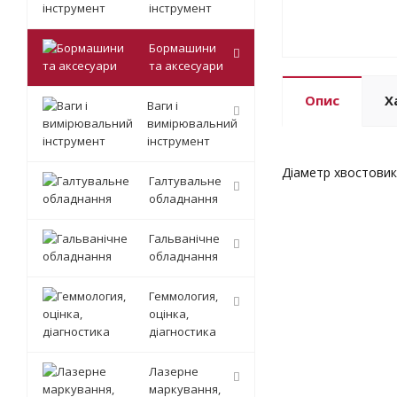
інструмент
Бормашини
та аксесуари
Опис
Х
Ваги і
вимірювальний
інструмент
Діаметр хвостовик
Галтувальне
обладнання
Гальванічне
обладнання
Геммология,
оцінка,
діагностика
Лазерне
маркування,