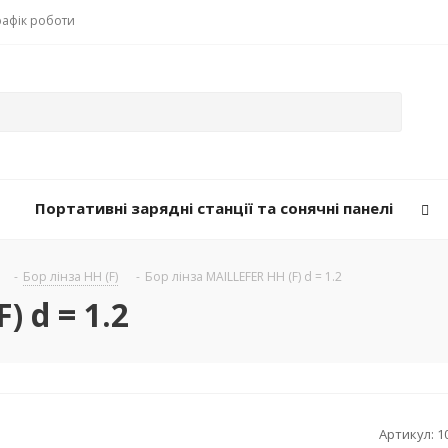
рафік роботи
Портативні зарядні станції та сонячні панелі
-
Бор лінза НН (F)
-
Бор лінза MAILLEFER НН (F) d = 1.2
) d = 1.2
Артикул:
1