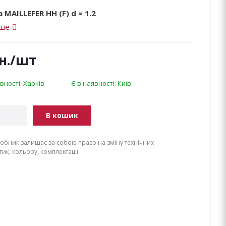
 MAILLEFER НН (F) d = 1.2
іше
н.
/шт
вності: Харків
Є в наявності: Київ
В кошик
обник залишає за собою право на зміну технічних
ик, кольору, комплектації.