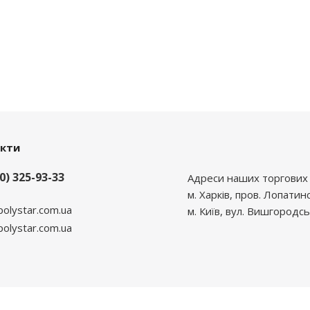
акти
0) 325-93-33
Адреси наших торгових 
м. Харків, пров. Лопатин
polystar.com.ua
м. Київ, вул. Вишгородсь
lystar.com.ua