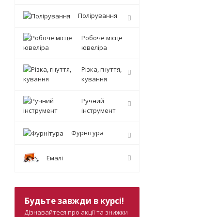
Полірування
Робоче місце
ювеліра
Різка, гнуття,
кування
Ручний
інструмент
Фурнітура
Емалі
Будьте завжди в курсі!
Дізнавайтеся про акції та знижки