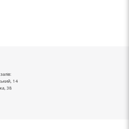
залів:
ський, 14
ка, 38