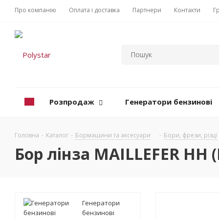
Про компанію
Оплата і доставка
Партнери
Контакти
Г
Розпродаж
Генератори бензинові
Головна
-
Каталог
-
Бормашини та аксесуари
-
Бори, фрези, різці
Бор лінза MAILLEFER НН (F
Генератори
бензинові