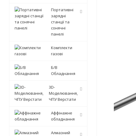
Портативні
зарядні
станції та
сонячні
панелі
Комплекти
газові
Б/В
Обладнання
3D-
Моделювання,
ЧПУ Верстати
Аффінажне
обладнання
Алмазний