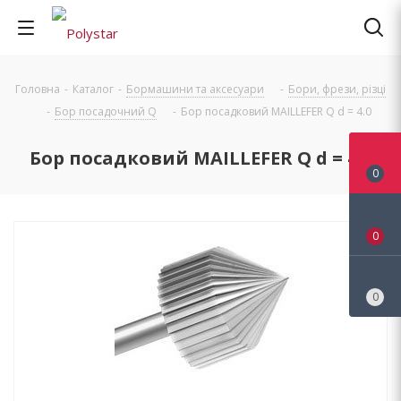
Головна
-
Каталог
-
Бормашини та аксесуари
-
Бори, фрези, різці
-
Бор посадочний Q
-
Бор посадковий MAILLEFER Q d = 4.0
Бор посадковий MAILLEFER Q d = 4.0
0
0
0