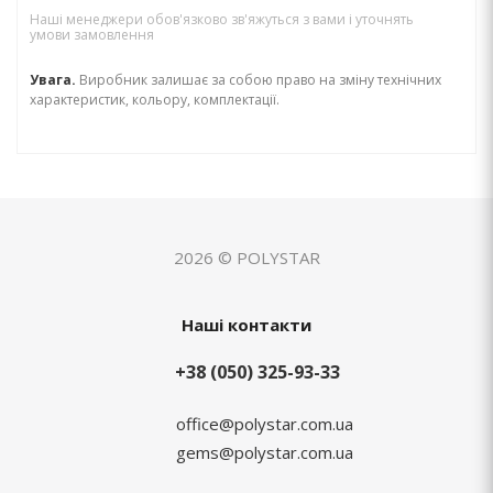
Наші менеджери обов'язково зв'яжуться з вами і уточнять
умови замовлення
Увага.
Виробник залишає за собою право на зміну технічних
характеристик, кольору, комплектації.
2026 © POLYSTAR
Наші контакти
+38 (050) 325-93-33
office@polystar.com.ua
gems@polystar.com.ua