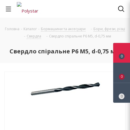
Головна
-
Каталог
-
Бормашини та аксесуари
-
Бори, фрези, різці
-
Свердла
-
Свердло спіральне Р6 М5, d-0,75 мм
Свердло спіральне Р6 М5, d-0,75 мм
0
0
0