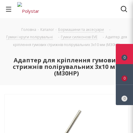
Головна
-
Каталог
-
Бормашини та аксесуари
-
Гумки і круги полірувальні
-
Гумки силіконові EVE
-
Адаптер для
кріплення гумових стрижнів полірувальних 3х10 мм (M30HP)
0
Адаптер для кріплення гумових
стрижнів полірувальних 3х10 мм
(M30HP)
0
0