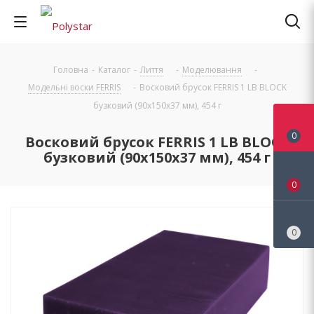
Головна
-
Каталог
-
Лиття
-
Моделювання
-
Модельні воски FERRIS
-
Восковий брусок FERRIS 1 LB BLOCK
бузковий (90х150х37 мм), 454 г
0
Восковий брусок FERRIS 1 LB BLOCK
бузковий (90х150х37 мм), 454 г
0
0