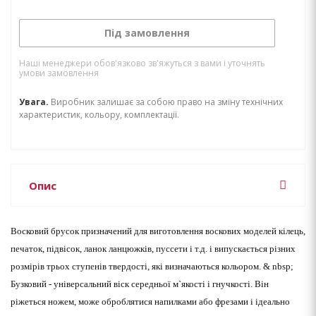
Під замовлення
Наші менеджери обов'язково зв'яжуться з вами і уточнять
умови замовлення
Увага.
Виробник залишає за собою право на зміну технічних
характеристик, кольору, комплектації.
Опис
Восковий брусок призначений для виготовлення воскових моделей кілець,
печаток, підвісок, ланок ланцюжків, пуссети і т.д. і випускається різних
розмірів трьох ступенів твердості, які визначаються кольором. & nbsp;
Бузковий - універсальний віск середньої м`якості і гнучкості. Він
ріжеться ножем, може оброблятися напилками або фрезами і ідеально