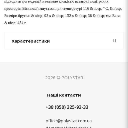
підходить для моделей з великою кількістю вставок і повітряних
просторів.
Віск пом`якшується при температурі 116 & nbsp; ° С.
& nbsp;
Розміри бруска: & nbsp; 92 х & nbsp; 152 х & nbsp; 38 & nbsp; мм. Вага:
& nbsp; 454 г.
Характеристики
2026 © POLYSTAR
Наші контакти
+38 (050) 325-93-33
office@polystar.com.ua
gems@polystar.com.ua