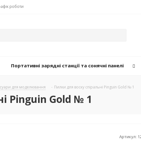
рафік роботи
Портативні зарядні станції та сонячні панелі
есуари для моделювання
-
Пилки для воску спіральні Pinguin Gold № 1
і Pinguin Gold № 1
Артикул:
1