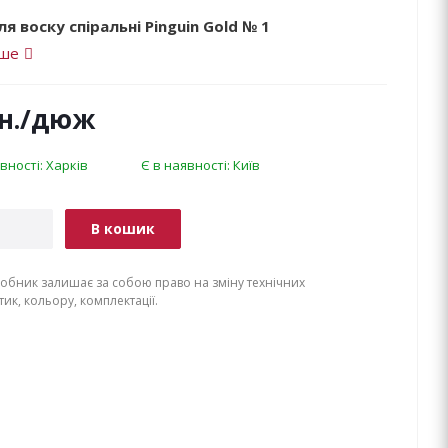
я воску спіральні Pinguin Gold № 1
іше
н.
/дюж
вності: Харків
Є в наявності: Київ
В кошик
обник залишає за собою право на зміну технічних
ик, кольору, комплектації.