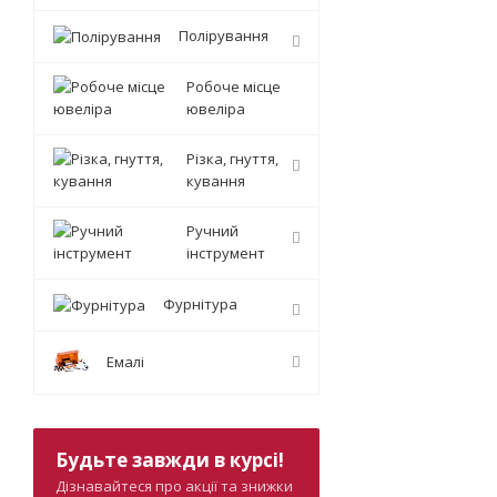
Полірування
Робоче місце
ювеліра
Різка, гнуття,
кування
Ручний
інструмент
Фурнітура
Емалі
Будьте завжди в курсі!
Дізнавайтеся про акції та знижки