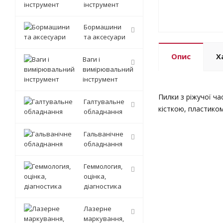
інструмент
Бормашини
та аксесуари
Опис
Х
Ваги і
вимірювальний
інструмент
Пилки з ріжучої ча
Галтувальне
кісткою, пластиком
обладнання
Гальванічне
обладнання
Геммология,
оцінка,
діагностика
Лазерне
маркування,