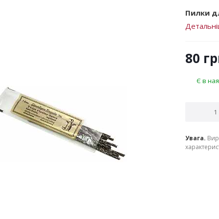
Пилки дл
Детальн
80
гр
Є в ная
Увага.
Вир
характерист