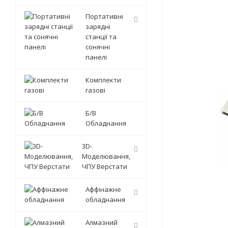
Портативні
зарядні
станції та
сонячні
панелі
Комплекти
газові
Б/В
Обладнання
3D-
Моделювання,
ЧПУ Верстати
Аффінажне
обладнання
Алмазний