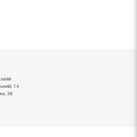
залів:
ський, 14
ка, 38