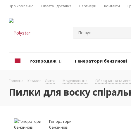
Про компанію
Оплата і доставка
Партнери
Контакти
Г
Розпродаж
Генератори бензинові
Головна
-
Каталог
-
Лиття
-
Моделювання
-
Обладнання та акс
Пилки для воску спіральн
Генератори
бензинові