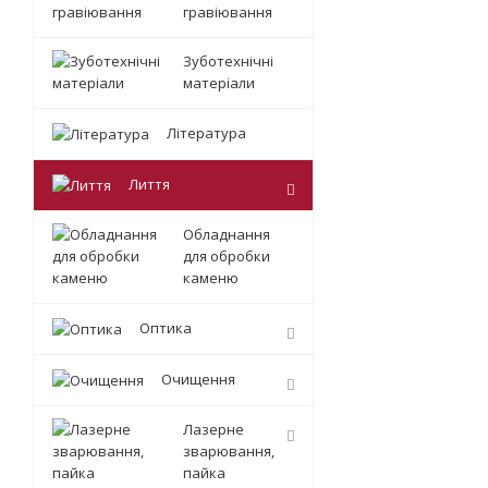
гравіювання
Зуботехнічні
матеріали
Література
Лиття
Обладнання
для обробки
каменю
Оптика
Очищення
Лазерне
зварювання,
пайка