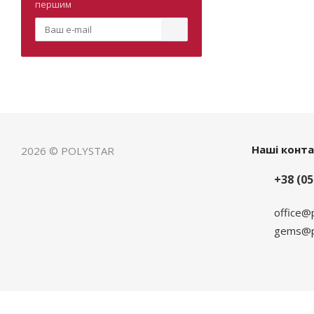
першим
Наші конт
2026 © POLYSTAR
+38 (05
office@
gems@po