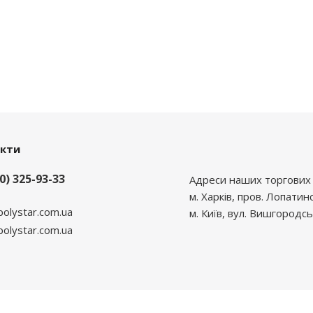
акти
0) 325-93-33
Адреси наших торгових 
м. Харків, пров. Лопатин
polystar.com.ua
м. Київ, вул. Вишгородсь
lystar.com.ua