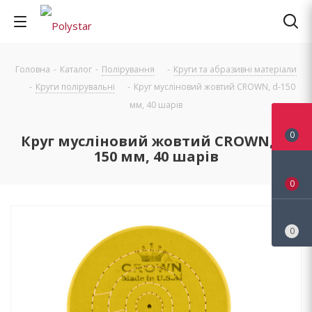
Головна
-
Каталог
-
Полірування
-
Круги та абразивні матеріали
-
Круги полірувальні
-
Круг мусліновий жовтий CROWN, d-150
мм, 40 шарів
0
Круг мусліновий жовтий CROWN, d-
150 мм, 40 шарів
0
0