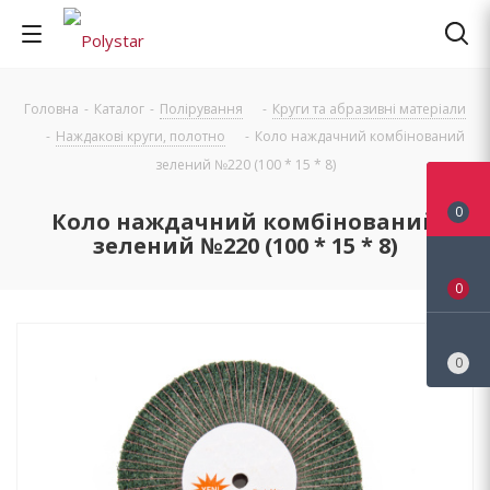
Головна
-
Каталог
-
Полірування
-
Круги та абразивні матеріали
-
Наждакові круги, полотно
-
Коло наждачний комбінований
зелений №220 (100 * 15 * 8)
0
Коло наждачний комбінований
зелений №220 (100 * 15 * 8)
0
0