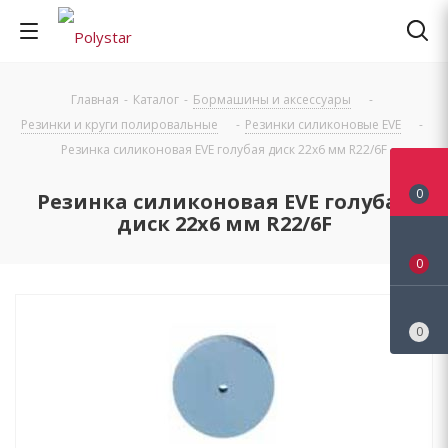
Главная
-
Каталог
-
Бормашины и аксессуары
-
Резинки и круги полировальные
-
Резинки силиконовые EVE
-
Резинка силиконовая EVE голубая диск 22х6 мм R22/6F
0
Резинка силиконовая EVE голубая
диск 22х6 мм R22/6F
0
0