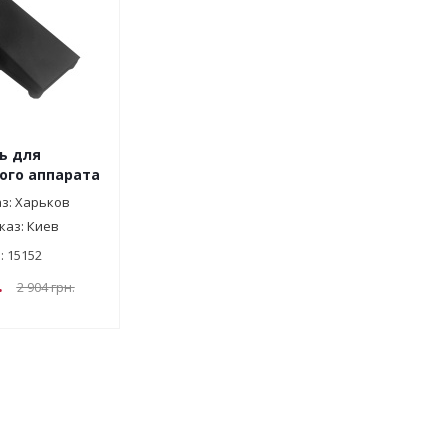
ь для
ого аппарата
з: Харьков
каз: Киев
: 15152
.
2 904
грн.