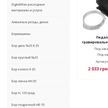
DigitalWax расходные
материалы и услуги
Алмазные резцы, диски
Бормашины
Педал
гравировальн
Бор диск №25 K (F)
Под зака
Под за
Бор круглый №23
Артикул
2 033
грн
Бор колесо K (F)
Бор линза НН (F)
Бор Н, 120 град.
Бор подрезной HB-70