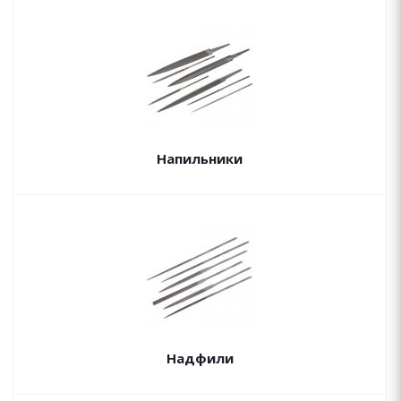
Напильники
Надфили