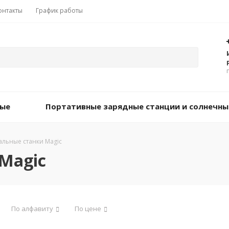
онтакты
График работы
вые
Портативные зарядные станции и солнечны
альные станки Magic
Magic
По алфавиту
По цене