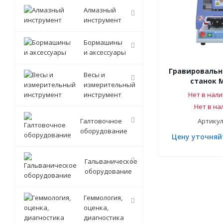
Алмазный
инструмент
Бормашины
и аксессуары
Гравироваль
Весы и
станок M
измерительный
инструмент
Нет в нали
Нет в на
Галтовочное
Артикул
оборудование
Цену уточняй
Гальваническое
оборудование
Геммология,
оценка,
диагностика