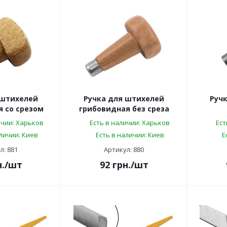
 штихелей
Ручка для штихелей
Руч
 со срезом
грибовидная без среза
ичии: Харьков
Есть в наличии: Харьков
Ест
аличии: Киев
Есть в наличии: Киев
Е
л: 881
Артикул: 880
.
/шт
92
грн.
/шт