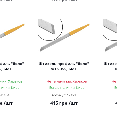
филь "болл"
Штихель профиль "болл"
Штихе
S, GMT
№16 HSS, GMT
ичии: Харьков
Нет в наличии: Харьков
Не
аличии: Киев
Есть в наличии: Киев
Е
л: 404
Артикул: 12191
н.
/шт
415
грн.
/шт