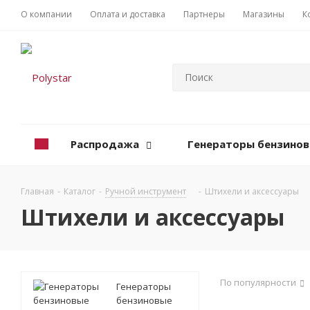
О компании
Оплата и доставка
Партнеры
Магазины
К
Распродажа
Генераторы бензино
Главная
-
Каталог
-
Ручной инструмент
-
Штихели и аксессуары
Штихели и аксессуары
По популярности
Генераторы
бензиновые