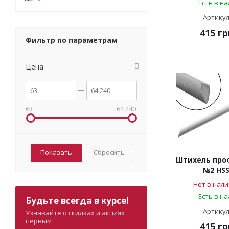
Есть в н
Артикул
415
гр
Фильтр по параметрам
Цена
63
64 240
Сбросить
Штихель про
№2 HSS
Нет в нали
Есть в н
Будьте всегда в курсе!
Артикул
Узнавайте о скидках и акциях
первым
415
гр