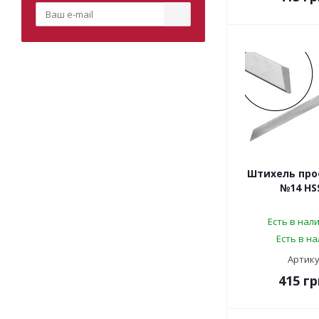
Штихель про
№14 HS
Есть в нал
Есть в н
Артику
415
гр