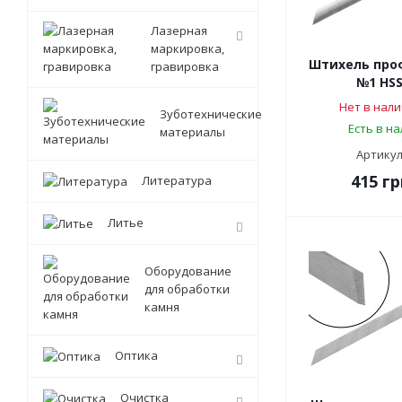
Лазерная
маркировка,
Штихель про
гравировка
№1 HSS
Нет в нали
Зуботехнические
Есть в н
материалы
Артикул
415
гр
Литература
Литье
Оборудование
для обработки
камня
Оптика
Очистка