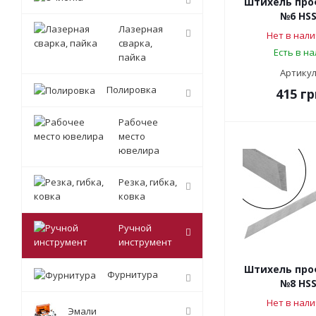
Штихель про
№6 HSS
Лазерная
Нет в нали
сварка,
Есть в н
пайка
Артикул
Полировка
415
гр
Рабочее
место
ювелира
Резка, гибка,
ковка
Ручной
инструмент
Штихель про
Фурнитура
№8 HSS
Нет в нали
Эмали