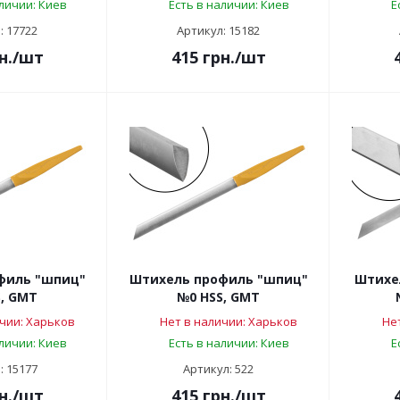
аличии: Киев
Есть в наличии: Киев
Е
: 17722
Артикул: 15182
н.
/шт
415
грн.
/шт
филь "шпиц"
Штихель профиль "шпиц"
Штихе
, GMT
№0 HSS, GMT
чии: Харьков
Нет в наличии: Харьков
Не
аличии: Киев
Есть в наличии: Киев
Е
: 15177
Артикул: 522
н.
/шт
415
грн.
/шт