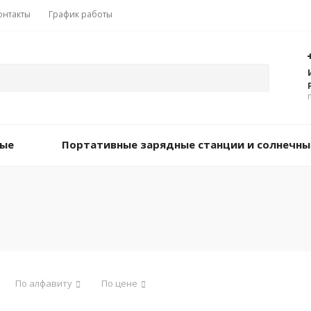
онтакты
График работы
вые
Портативные зарядные станции и солнечны
По алфавиту
По цене