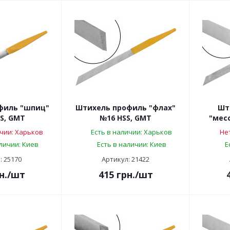
филь "шпиц"
Штихель профиль "флах"
Шт
S, GMT
№16 HSS, GMT
"месс
чии: Харьков
Есть в наличии: Харьков
Не
аличии: Киев
Есть в наличии: Киев
Е
: 25170
Артикул: 21422
н.
/шт
415
грн.
/шт