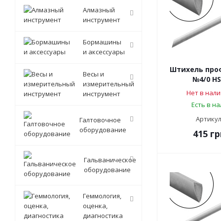
Алмазный
инструмент
Бормашины
и аксессуары
Штихель про
Весы и
№4/0 HS
измерительный
Нет в нали
инструмент
Есть в н
Артикул
Галтовочное
оборудование
415
гр
Гальваническое
оборудование
Геммология,
оценка,
диагностика