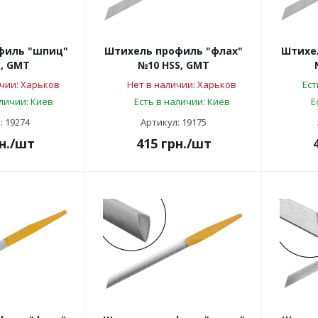
филь "шпиц"
Штихель профиль "флах"
Штихе
, GMT
№10 HSS, GMT
чии: Харьков
Нет в наличии: Харьков
Ест
аличии: Киев
Есть в наличии: Киев
Е
: 19274
Артикул: 19175
н.
/шт
415
грн.
/шт