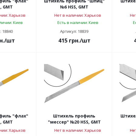
филь "флах"
Штихель профиль "шпиц"
Штихе
, GMT
№6 HSS, GMT
чии: Харьков
Нет в наличии: Харьков
Не
аличии: Киев
Есть в наличии: Киев
Е
: 18840
Артикул: 18839
н.
/шт
415
грн.
/шт
филь "флах"
Штихель профиль
Штихе
, GMT
"мессер" №20 HSS, GMT
чии: Харьков
Нет в наличии: Харьков
Не