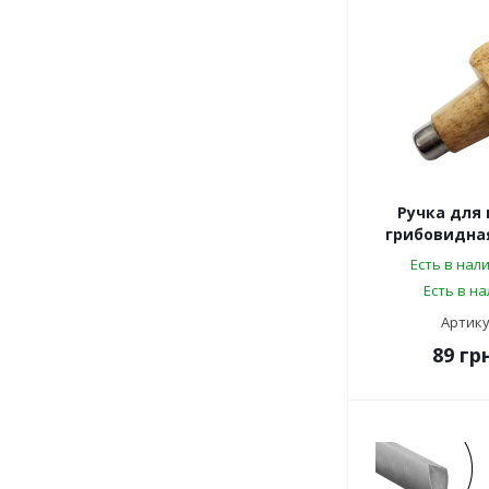
Ручка для
грибовидная
Есть в нал
Есть в н
Артику
89
грн