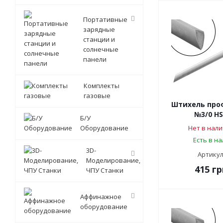
Портативные
зарядные
станции и
солнечные
панели
Комплекты
газовые
Штихель про
№3/0 HS
Б/У
Оборудование
Нет в нали
Есть в н
3D-
Артикул
Моделирование,
415
гр
ЧПУ Станки
Аффинажное
оборудование