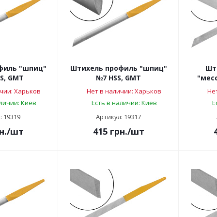
филь "шпиц"
Штихель профиль "шпиц"
Шт
S, GMT
№7 HSS, GMT
"месс
чии: Харьков
Нет в наличии: Харьков
Не
аличии: Киев
Есть в наличии: Киев
Е
: 19319
Артикул: 19317
н.
/шт
415
грн.
/шт