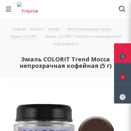
Главная
-
Каталог
-
Эмали
-
Фотополимерные эмали
-
Эмали COLORIT
-
Эмаль COLORIT Trend Mocca непрозрачная
кофейная (5 г)
0
Эмаль COLORIT Trend Mocca
непрозрачная кофейная (5 г)
0
0