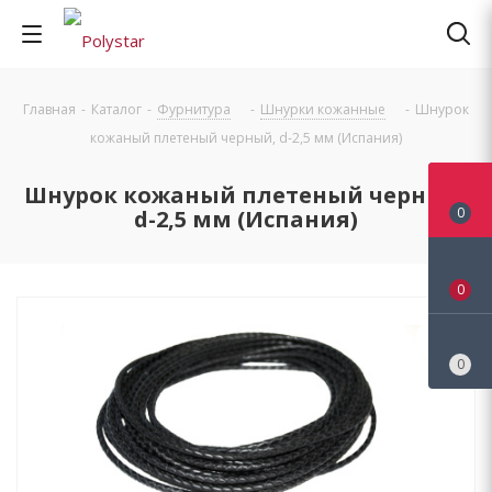
Главная
-
Каталог
-
Фурнитура
-
Шнурки кожанные
-
Шнурок
кожаный плетеный черный, d-2,5 мм (Испания)
Шнурок кожаный плетеный черный,
0
d-2,5 мм (Испания)
0
0