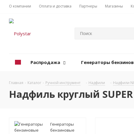
О компании
Оплата и доставка
Партнеры
Магазины
К
Распродажа
Генераторы бензино
Главная
-
Каталог
-
Ручной инструмент
-
Надфили
-
Надфили NI
Надфиль круглый SUPER
Генераторы
бензиновые