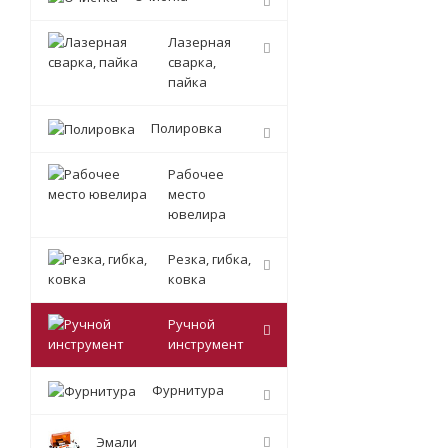
Лазерная
сварка,
пайка
Полировка
Рабочее
место
ювелира
Резка, гибка,
ковка
Ручной
инструмент
Фурнитура
Эмали