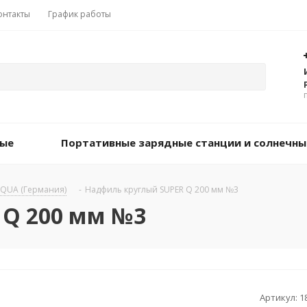
онтакты
График работы
вые
Портативные зарядные станции и солнечны
QUA (Германия)
-
Надфиль круглый SUPER Q 200 мм №3
 Q 200 мм №3
Артикул:
1