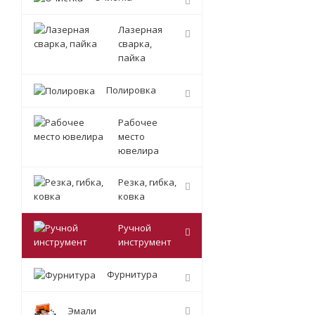
Лазерная
сварка,
пайка
Полировка
Рабочее
место
ювелира
Резка, гибка,
ковка
Ручной
инструмент
Фурнитура
Эмали