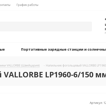
онтакты
График работы
вые
Портативные зарядные станции и солнечны
ики VALLORBE (Швейцария)
-
Напильник фогольцевый VALLORBE LP1960
 VALLORBE LP1960-6/150 м
Артикул:
1