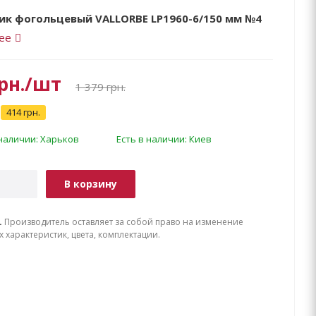
ик фогольцевый VALLORBE LP1960-6/150 мм №4
ее
рн.
/шт
1 379
грн.
414 грн.
 наличии: Харьков
Есть в наличии: Киев
В корзину
.
Производитель оставляет за собой право на изменение
х характеристик, цвета, комплектации.