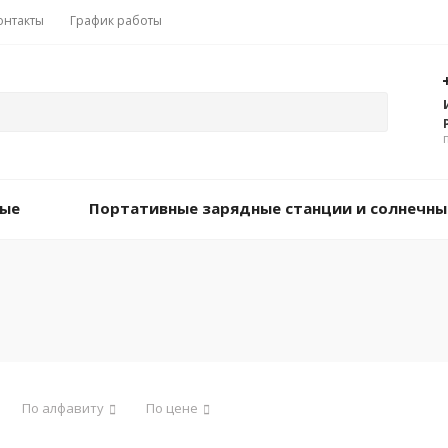
онтакты
График работы
вые
Портативные зарядные станции и солнечны
По алфавиту
По цене