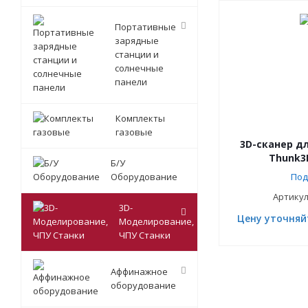
Портативные
зарядные
станции и
солнечные
панели
Комплекты
газовые
3D-сканер д
Thunk3D
Б/У
Оборудование
Под
Артикул
3D-
Цену уточняй
Моделирование,
ЧПУ Станки
Аффинажное
оборудование