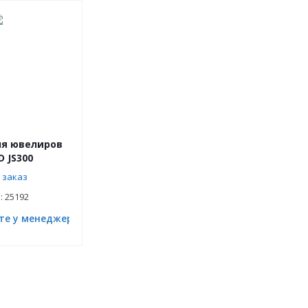
ля ювелиров
 JS300
 заказ
: 25192
те у менеджера