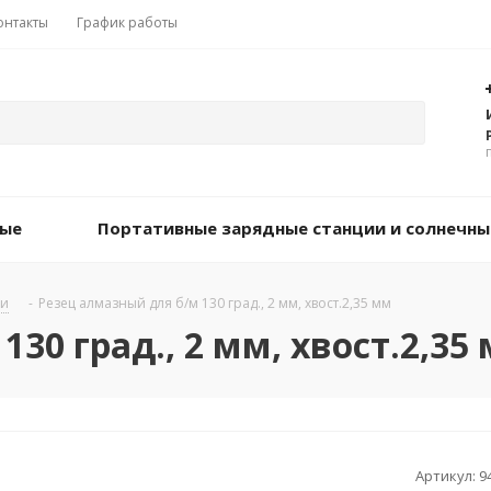
онтакты
График работы
вые
Портативные зарядные станции и солнечны
ки
-
Резец алмазный для б/м 130 град., 2 мм, хвост.2,35 мм
30 град., 2 мм, хвост.2,35
Артикул:
9