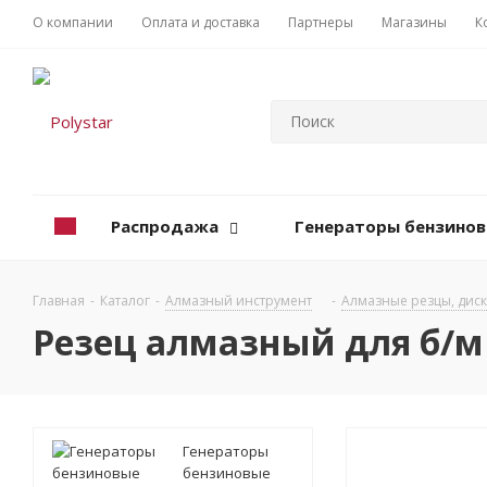
О компании
Оплата и доставка
Партнеры
Магазины
К
Распродажа
Генераторы бензино
Главная
-
Каталог
-
Алмазный инструмент
-
Алмазные резцы, дис
Резец алмазный для б/м 1
Генераторы
бензиновые