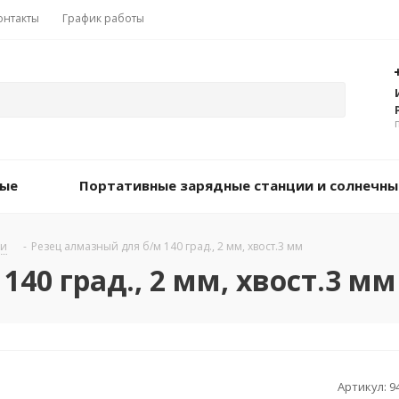
онтакты
График работы
вые
Портативные зарядные станции и солнечны
ки
-
Резец алмазный для б/м 140 град., 2 мм, хвост.3 мм
40 град., 2 мм, хвост.3 мм
Артикул:
9