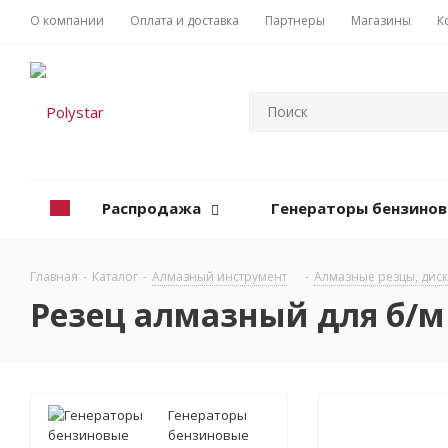
О компании
Оплата и доставка
Партнеры
Магазины
К
Распродажа
Генераторы бензино
Главная
-
Каталог
-
Алмазный инструмент
-
Алмазные резцы, дис
Резец алмазный для б/м 1
Генераторы
бензиновые