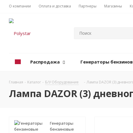
О компании
Оплата и доставка
Партнеры
Магазины
К
Распродажа
Генераторы бензино
Главная
-
Каталог
-
Б/У Оборудование
-
Лампа DAZOR (3) дневног
Лампа DAZOR (3) дневног
Генераторы
бензиновые