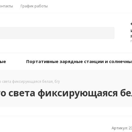
онтакты
График работы
вые
Портативные зарядные станции и солнечны
о света фиксирующаяся белая, б/у
о света фиксирующаяся бел
Артикул:
2