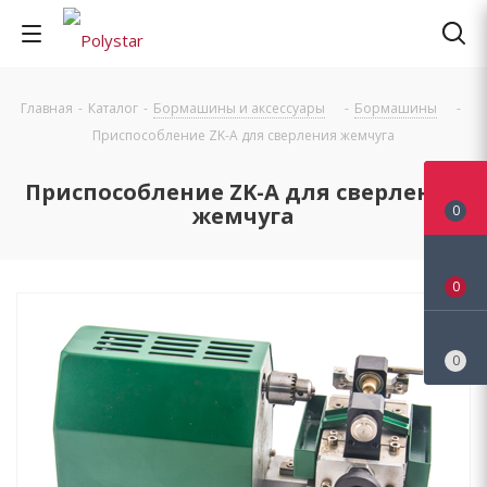
Главная
-
Каталог
-
Бормашины и аксессуары
-
Бормашины
-
Приспособление ZK-A для сверления жемчуга
Приспособление ZK-A для сверления
жемчуга
0
0
0