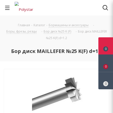
Главная
-
Каталог
-
Бормашины и аксессуары
-
Боры, фрезы, резцы
-
Бор диск №25 K (F)
-
Бор диск MAILLEFER
№25 K(F) d=1.2
0
Бор диск MAILLEFER №25 K(F) d=1.2
0
0