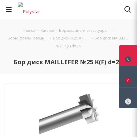
Главная
-
Каталог
-
Бормашины и аксессуары
-
Боры, фрезы, резцы
-
Бор диск №25 K (F)
-
Бор диск MAILLEFER
№25 K(F) d=2.9
0
Бор диск MAILLEFER №25 K(F) d=2.9
0
0