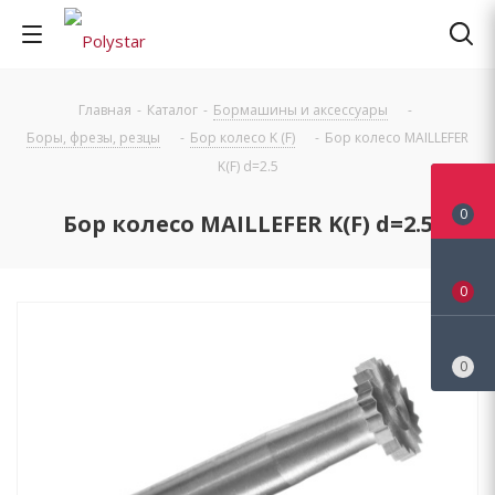
Главная
-
Каталог
-
Бормашины и аксессуары
-
Боры, фрезы, резцы
-
Бор колесо K (F)
-
Бор колесо MAILLEFER
K(F) d=2.5
0
Бор колесо MAILLEFER K(F) d=2.5
0
0