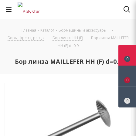
Главная
-
Каталог
-
Бормашины и аксессуары
-
Боры, фрезы, резцы
-
Бор линза НН (F)
-
Бор линза MAILLEFER
НН (F) d=0.9
0
Бор линза MAILLEFER НН (F) d=0.9
0
0