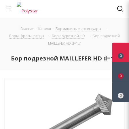
Главная
-
Каталог
-
Бормашины и аксессуары
-
Боры, фрезы, резцы
-
Бор подрезной HD
-
Бор подрезной
MAILLEFER HD d=1.7
0
Бор подрезной MAILLEFER HD d=1.7
0
0