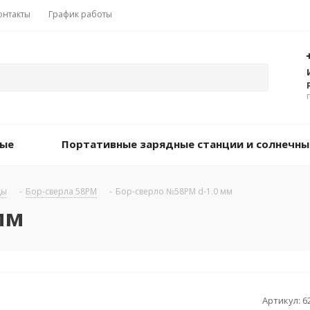
онтакты
График работы
вые
Портативные зарядные станции и солнечны
цы
-
Бор-сверла 58PM
-
Бор-сверло №58РM d-1.0 мм
мм
Артикул:
6