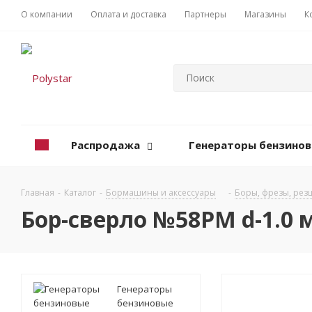
О компании
Оплата и доставка
Партнеры
Магазины
К
Распродажа
Генераторы бензино
Главная
-
Каталог
-
Бормашины и аксессуары
-
Боры, фрезы, рез
Бор-сверло №58РM d-1.0 
Генераторы
бензиновые