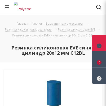
Главная
-
Каталог
-
Бормашины и аксессуары
-
Резинки и круги полировальные
-
Резинки силиконовые EVE
-
Резинка силиконовая EVE синяя цилиндр 20х12 мм C12BL
0
Резинка силиконовая EVE синяя
цилиндр 20х12 мм C12BL
0
0