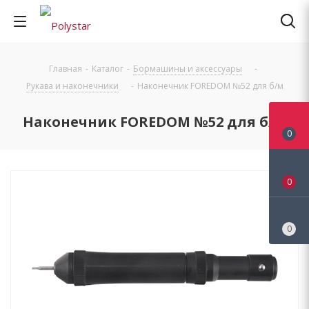
Главная
-
Каталог
-
Бормашины и аксессуары
-
Рукава и наконечники
-
Наконечник FOREDOM №52 для б/м
Наконечник FOREDOM №52 для б/м
0
0
0