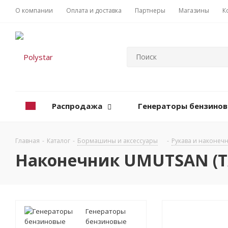
О компании
Оплата и доставка
Партнеры
Магазины
К
Распродажа
Генераторы бензино
Главная
-
Каталог
-
Бормашины и аксессуары
-
Рукава и наконеч
Наконечник UMUTSAN (Т/
Генераторы
бензиновые