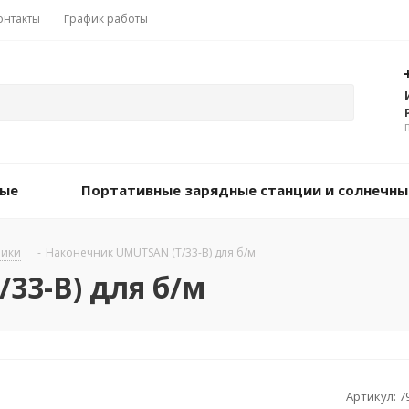
онтакты
График работы
вые
Портативные зарядные станции и солнечны
ники
-
Наконечник UMUTSAN (Т/33-В) для б/м
33-В) для б/м
Артикул:
7