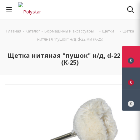
Главная
-
Каталог
-
Бормашины и аксессуары
-
Щетки
-
Щетка
нитяная "пушок" н/д, d-22 мм (K-25)
Щетка нитяная "пушок" н/д, d-22 мм
0
(K-25)
0
0