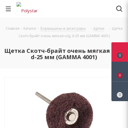
Главная
-
Каталог
-
Бормашины и аксессуары
-
Щетки
-
Щетка
Скотч-брайт очень мягкая н/д, d-25 мм (GAMMA 4001)
Щетка Скотч-брайт очень мягкая н/д,
0
d-25 мм (GAMMA 4001)
0
0