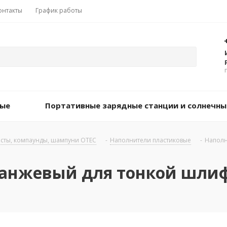
онтакты
График работы
вые
Портативные зарядные станции и солнечны
асты, компаунды, шампуни OTEC
-
Наполнители пластиковые
-
Наполн
анжевый для тонкой шлиф